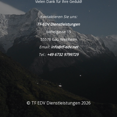
Vielen Dank für Ihre Geduld!
Kontaktieren Sie uns:
TF-EDV Dienstleistungen
Mittelgasse 15
55578 Gau-Weinheim
Email:
info@tf-edv.net
Tel.:
+49 6732 9799729
© TF EDV Dienstleistungen 2026